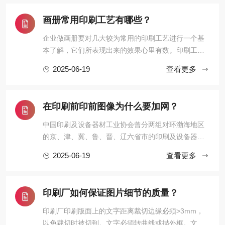
仅能模拟一般印刷品的效果，同时可以模拟其它出产
效果，如丝网印刷，数码印刷，喷墨海报等乃至可 以
画册常用印刷工艺有哪些？
模拟在高速轮转印刷机下 ...
企业做画册要对几大较为常用的印刷工艺进行一个基
本了解，它们所表现出来的效果心里有数。印刷工艺
能恰当地运用，能体现出企业的不同气质、形象、甚
2025-06-19
查看更多
至品牌文化。下面我们简单来了解一下画册中常用的
印刷工艺。烫金、烫银，UV、起鼓、压凹、压纹、
啤、植绒、金聪、热压、裱、YO、冲形、金边、针
在印刷前印前图像为什么要加网？
孔、过胶、压塑、打孔、鸡眼 ...
中国印刷及设备器材工业协会曾分两组对环渤海地区
的京、津、冀、鲁、晋、辽六省市的印刷及设备器材
工业状况进行了调研，专家认为，尽管环渤海区印刷
2025-06-19
查看更多
工业有得天独厚的优势，然而不可否认，目前环渤海
区还是三大区域印刷基地中最为弱小的。其主要存在
的问题有：一、开放进程落后。由于各种客观和历史
印刷厂如何保证图片细节的质量？
的原因，该地区的经济基 ...
印刷厂印刷版面上的文字距离裁切边缘必须>3mm，
以免裁切时被切到。文字必须转曲线或描外框。文字