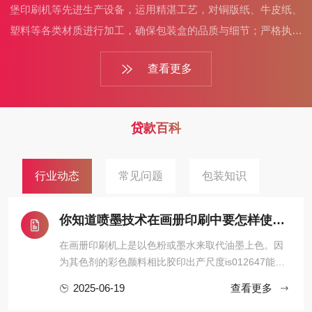
堡印刷机等先进生产设备，运用精湛工艺，对铜版纸、牛皮纸、
塑料等各类材质进行加工，确保包装盒的品质与细节；严格执行
质量检测流程，从原材料采购到成品出厂，层层把关，保证交付
查看更多
的包装盒质量可靠。而且，厂家可根据客户需求灵活调整起订
量，还提供设计、打样、生产一站式服务，高效响应客户需求，
助力产品以完美包装亮相市场。
贷款百科
行业动态
常见问题
包装知识
你知道喷墨技术在画册印刷中要怎样使用？
在画册印刷机上是以色粉或墨水来取代油墨上色。因
为其色剂的彩色颜料相比胶印出产尺度is012647能取
得更高的密度，其体现的色域比印刷油墨更 雄厚，雄
2025-06-19
查看更多
厚的色域再加上优秀的色彩治理软件的共同，令其不