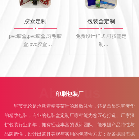
胶盒定制
包装盒定制
pvc胶盒,pvc胶盒,透明胶
免费设计样式,可按需定
盒,pvc胶盒
制
耐用环保,轻松应对
专业定制各种礼盒包装
盒
About us
印刷包装厂
毕节无论是承载着精美茶叶的雅致礼盒，还是凸显珠宝奢华
的精致包装，专业的包装盒定制厂家都能为您匠心打造。厂家深
耕包装行业多年，拥有经验丰富的设计团队，能根据产品特性与
品牌调性，设计出兼具美观与实用的包装盒方案；配备德国海德